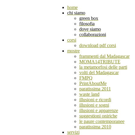
home
chi siamo
green box
filosofia
dove siamo
collaborazioni
corsi
download pdf corsi
mostre
frammenti dal Madagascar
MOMA14TRIBUTE
la metamorfosi delle parti
volti del Madagascar
FMPQ
PrintAboutMe
paratissima 2011
waste land
illusioni e ricordi
illusioni e sogni
illusioni e apparenze
suggestioni oniriche
le paure contemporanee
paratissima 2010
servizi