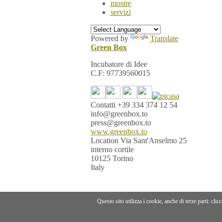
mostre
servizi
Powered by
Translate
Green Box
Incubatore di Idee
C.F: 97739560015
Contatti
+39 334 374 12 54
info@greenbox.to
press@greenbox.to
www.greenbox.to
Location
Via Sant'Anselmo 25
interno cortile
10125 Torino
Italy
Questo sito utilizza i cookie, anche di terze parti: cli