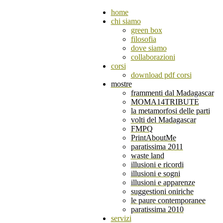
home
chi siamo
green box
filosofia
dove siamo
collaborazioni
corsi
download pdf corsi
mostre
frammenti dal Madagascar
MOMA14TRIBUTE
la metamorfosi delle parti
volti del Madagascar
FMPQ
PrintAboutMe
paratissima 2011
waste land
illusioni e ricordi
illusioni e sogni
illusioni e apparenze
suggestioni oniriche
le paure contemporanee
paratissima 2010
servizi