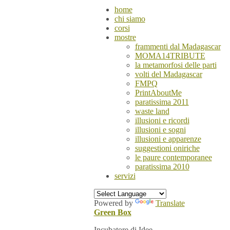
home
chi siamo
corsi
mostre
frammenti dal Madagascar
MOMA14TRIBUTE
la metamorfosi delle parti
volti del Madagascar
FMPQ
PrintAboutMe
paratissima 2011
waste land
illusioni e ricordi
illusioni e sogni
illusioni e apparenze
suggestioni oniriche
le paure contemporanee
paratissima 2010
servizi
Powered by
Translate
Green Box
Incubatore di Idee