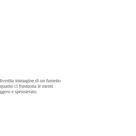
 divertita immagine di un fumetto
quanto ci frastuona le menti
eggero e spensierato.