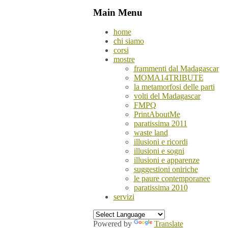
Main Menu
home
chi siamo
corsi
mostre
frammenti dal Madagascar
MOMA14TRIBUTE
la metamorfosi delle parti
volti del Madagascar
FMPQ
PrintAboutMe
paratissima 2011
waste land
illusioni e ricordi
illusioni e sogni
illusioni e apparenze
suggestioni oniriche
le paure contemporanee
paratissima 2010
servizi
Powered by
Translate