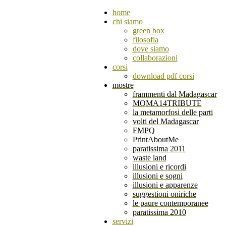
home
chi siamo
green box
filosofia
dove siamo
collaborazioni
corsi
download pdf corsi
mostre
frammenti dal Madagascar
MOMA14TRIBUTE
la metamorfosi delle parti
volti del Madagascar
FMPQ
PrintAboutMe
paratissima 2011
waste land
illusioni e ricordi
illusioni e sogni
illusioni e apparenze
suggestioni oniriche
le paure contemporanee
paratissima 2010
servizi