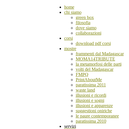
home
chi siamo
green box
filosofia
dove siamo
collaborazioni
corsi
download pdf corsi
mostre
frammenti dal Madagascar
MOMA14TRIBUTE
la metamorfosi delle parti
volti del Madagascar
FMPQ
PrintAboutMe
paratissima 2011
waste land
illusioni e ricordi
illusioni e sogni
illusioni e apparenze
suggestioni oniriche
le paure contemporanee
paratissima 2010
servizi