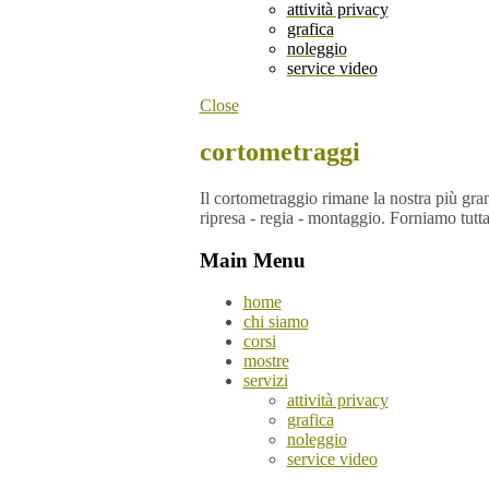
attività privacy
grafica
noleggio
service video
Close
cortometraggi
Il cortometraggio rimane la nostra più grand
ripresa - regia - montaggio. Forniamo tutta
Main Menu
home
chi siamo
corsi
mostre
servizi
attività privacy
grafica
noleggio
service video